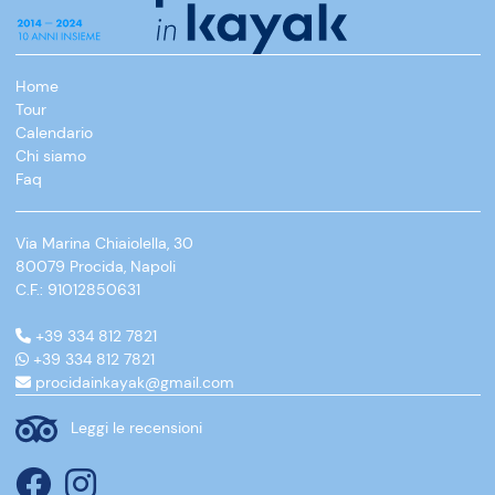
Home
Tour
Calendario
Chi siamo
Faq
Via Marina Chiaiolella, 30
80079 Procida, Napoli
C.F.: 91012850631
+39 334 812 7821
+39 334 812 7821
procidainkayak@gmail.com
Leggi le recensioni