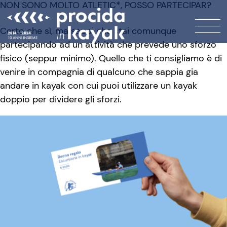
NON SONO MOLTO ATLETIC*, POSSO PARTECIPAR?
Certo che sì, ma sappi che stai comunque
partecipando ad un attività che prevede uno sforzo
fisico (seppur minimo). Quello che ti consigliamo è di
venire in compagnia di qualcuno che sappia gia
andare in kayak con cui puoi utilizzare un kayak
doppio per dividere gli sforzi.